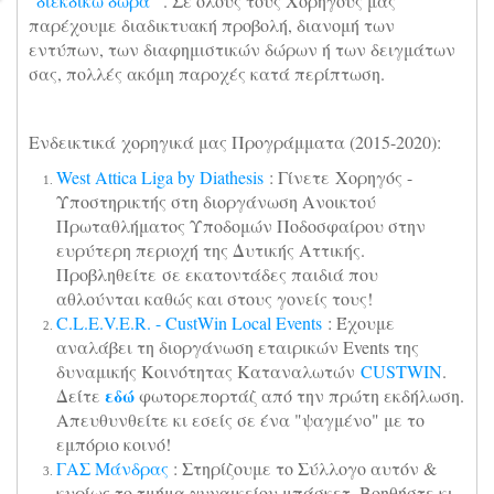
"διεκδικώ δώρα"
. Σε όλους τους Χορηγούς μας
παρέχουμε διαδικτυακή προβολή, διανομή των
εντύπων, των διαφημιστικών δώρων ή των δειγμάτων
σας, πολλές ακόμη παροχές κατά περίπτωση.
Ενδεικτικά χορηγικά μας Προγράμματα (2015-2020):
West Attica Liga by Diathesis
: Γίνετε Χορηγός -
Υποστηρικτής στη διοργάνωση Ανοικτού
Πρωταθλήματος Υποδομών Ποδοσφαίρου στην
ευρύτερη περιοχή της Δυτικής Αττικής.
Προβληθείτε σε εκατοντάδες παιδιά που
αθλούνται καθώς και στους γονείς τους!
C.L.E.V.E.R. - CustWin Local Events
: Έχουμε
αναλάβει τη διοργάνωση εταιρικών Events της
δυναμικής Κοινότητας Καταναλωτών
CUSTWIN
.
εδώ
Δείτε
φωτορεπορτάζ από την πρώτη εκδήλωση.
Απευθυνθείτε κι εσείς σε ένα "ψαγμένο" με το
εμπόριο κοινό!
ΓΑΣ Μάνδρας
: Στηρίζουμε το Σύλλογο αυτόν &
κυρίως το τμήμα γυναικείου μπάσκετ. Βοηθήστε κι