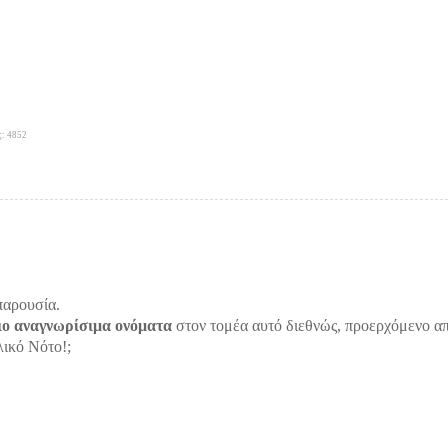
ς: 4852
παρουσία.
ιο αναγνωρίσιμα ονόματα
στον τομέα αυτό διεθνώς, προερχόμενο απ
λικό Νότο!;