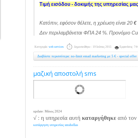
Τιμή εισόδου - δοκιμής της υπηρεσίας μας
Κατόπιν, εφόσον θέλετε, η χρέωση είναι 20
€ 
Δεν περιλαμβάνεται ΦΠΑ 24 %. Προνόμιο Cu
Κατηγορία:
web services
Δημοσιεύθηκε : 19 Ιούνιος 2015
Εμφανίσεις: 74
Διαβάστε περισσότερα: no-limit email marketing με 5 € - special offer
μαζική αποστολή sms
update: Μάιος 2024
√ : η υπηρεσία αυτή
καταργήθηκε
από τον
κατάργηση υπηρεσίας smshellas