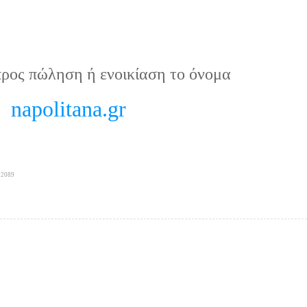
προς πώληση ή ενοικίαση το όνομα
napolitana.gr
 2089