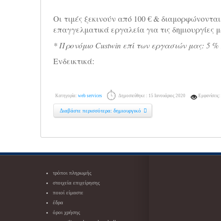
Οι τιμές ξεκινούν από 100 € & διαμορφώνονται
επαγγελματικά εργαλεία για τις δημιουργίες μ
* Προνόμιο Custwin επί των εργασιών μας: 5 
Ενδεικτικά:
Κατηγορία:
web services
Δημοσιεύθηκε : 15 Ιανουάριος 2020
Εμφανίσεις:
Διαβάστε περισσότερα: δημιουργικό
τρόποι πληρωμής
στοιχεία επιχείρησης
ποιοί είμαστε
έδρα
όροι χρήσης