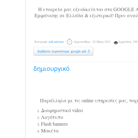
Η εταιρεία μας εξειδικεύεται στο GOOGLE
Εμφάνισης σε Ελλάδα & εξωτερικό! Πριν αναλ
Κατηγορία:
web services
Δημοσιεύθηκε : 02 Μάιος 2015
Εμφανίσεις: 596
Διαβάστε περισσότερα: google ads
δημιουργικό
Παράλληλα με τις online υπηρεσίες μας
, πα
Διαφημιστικό
video
Λ
ογότυπο
Flash banners
Μακέτα