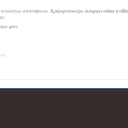
 αναλόγως απαιτήσεων. Χρησιμοποιούμε διάφορα online ή offli
ας.
% προ φπα
 2217