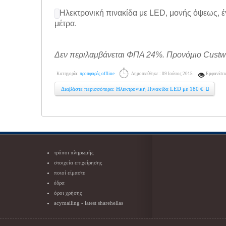
Ηλεκτρονική πινακίδα με LED, μονής όψεως, έ
μέτρα.
Δεν περιλαμβάνεται ΦΠΑ 24%. Προνόμιο Custw
Κατηγορία:
προσφορές offline
Δημοσιεύθηκε : 09 Ιούνιος 2015
Εμφανίσει
Διαβάστε περισσότερα: Ηλεκτρονική Πινακίδα LED με 180 €
τρόποι πληρωμής
στοιχεία επιχείρησης
ποιοί είμαστε
έδρα
όροι χρήσης
acymailing - latest sharehellas