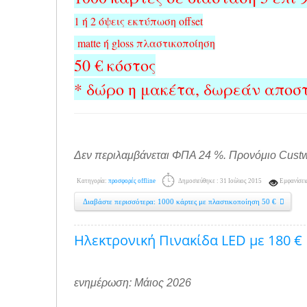
1 ή 2 όψεις εκτύπωση offset
matte ή gloss πλαστικοποίηση
50 € κόστος
* δώρο η μακέτα, δωρεάν αποστ
Δεν περιλαμβάνεται ΦΠΑ 24 %. Προνόμιο Cust
Κατηγορία:
προσφορές offline
Δημοσιεύθηκε : 31 Ιούλιος 2015
Εμφανίσει
Διαβάστε περισσότερα: 1000 κάρτες με πλαστικοποίηση 50 €
Ηλεκτρονική Πινακίδα LED με 180 €
ενημέρωση: Μάιος 2026