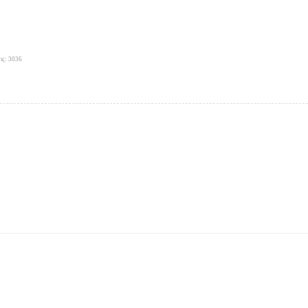
ις: 3036