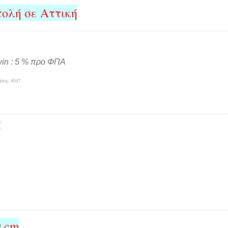
ολή σε Αττική
win : 5 % προ ΦΠΑ
σεις: 4047
€
9 cm