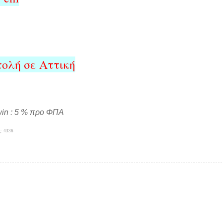
ολή σε Αττική
win : 5 % προ ΦΠΑ
ς: 4336