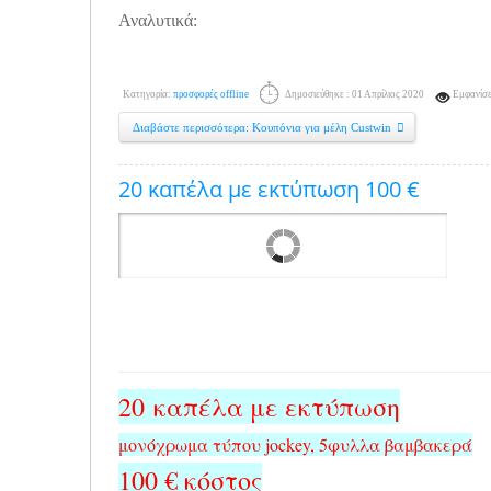
Αναλυτικά:
Κατηγορία:
προσφορές offline
Δημοσιεύθηκε : 01 Απρίλιος 2020
Εμφανίσε
Διαβάστε περισσότερα: Κουπόνια για μέλη Custwin
20 καπέλα με εκτύπωση 100 €
20 καπέλα με εκτύπωση
μονόχρωμα τύπου jockey, 5φυλλα βαμβακερά
100 € κόστος