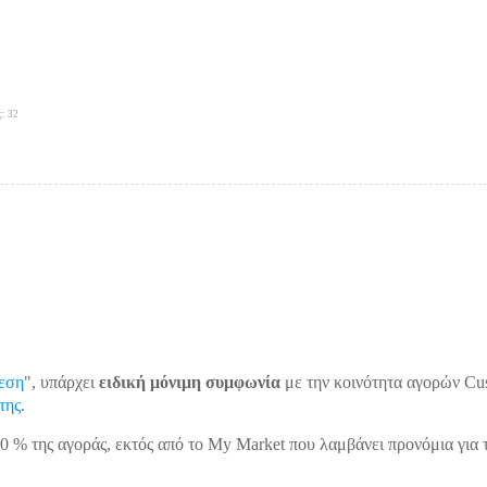
ς: 32
εση
", υπάρχει
ειδική μόνιμη συμφωνία
με την κοινότητα αγορών Cus
της
.
80 % της αγοράς, εκτός από το My Market που λαμβάνει προνόμια για