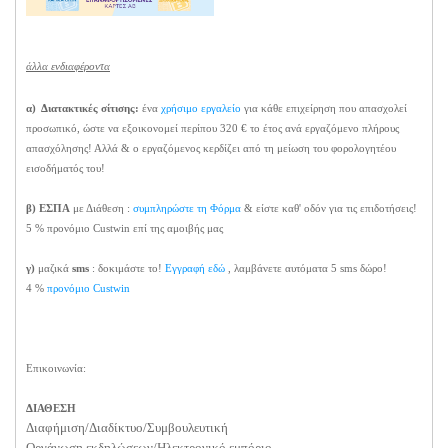
άλλα ενδιαφέροντα
α)
Διατακτικές σίτισης:
ένα
χρήσιμο εργαλείο
για κάθε επιχείρηση που απασχολεί
προσωπικό, ώστε να εξοικονομεί περίπου 320 € το έτος ανά εργαζόμενο πλήρους
απασχόλησης! Αλλά & ο εργαζόμενος κερδίζει από τη μείωση του φορολογητέου
εισοδήματός του!
β) ΕΣΠΑ
με Διάθεση :
συμπληρώστε τη Φόρμα
& είστε καθ' οδόν για τις επιδοτήσεις!
5 % προνόμιο Custwin επί της αμοιβής μας
γ)
μαζικά
sms
: δοκιμάστε το!
Εγγραφή εδώ
, λαμβάνετε αυτόματα 5 sms δώρο!
4 %
προνόμιο Custwin
Επικοινωνία:
ΔΙΑΘΕΣΗ
Διαφήμιση/Διαδίκτυο/
Συμβουλευτική
Οργάνωση εκδηλώσεων/Ηλεκτρονικό εμπόριο