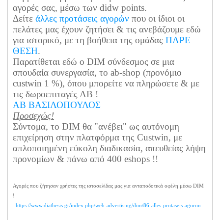
αγορές σας, μέσω των didw points.
Δείτε
άλλες προτάσεις αγορών
που οι ίδιοι οι
πελάτες μας έχουν ζητήσει & τις ανεβάζουμε εδώ
για ιστορικό, με τη βοήθεια της ομάδας
ΠΑΡΕ
ΘΕΣΗ
.
Παρατίθεται εδώ ο DIM σύνδεσμος σε μια
σπουδαία συνεργασία, το ab-shop (προνόμιο
custwin 1 %), όπου μπορείτε να πληρώσετε & με
τις δωροεπιταγές ΑΒ !
ΑΒ ΒΑΣΙΛΟΠΟΥΛΟΣ
Προσεχώς!
Σύντομα, το DIM θα "ανέβει" ως αυτόνομη
επιχείρηση στην πλατφόρμα της Custwin, με
απλοποιημένη εύκολη διαδικασία, απευθείας λήψη
προνομίων & πάνω από 400 eshops !!
Αγορές που ζήτησαν χρήστες της ιστοσελίδας μας για ανταποδοτικά οφέλη μέσω DIM
!
https://www.diathesis.gr/index.php/web-advertising/dim/86-alles-protaseis-agoron