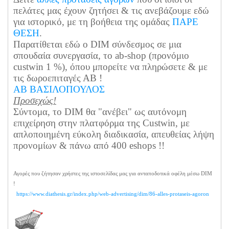
πελάτες μας έχουν ζητήσει & τις ανεβάζουμε εδώ
για ιστορικό, με τη βοήθεια της ομάδας
ΠΑΡΕ
ΘΕΣΗ
.
Παρατίθεται εδώ ο DIM σύνδεσμος σε μια
σπουδαία συνεργασία, το ab-shop (προνόμιο
custwin 1 %), όπου μπορείτε να πληρώσετε & με
τις δωροεπιταγές ΑΒ !
ΑΒ ΒΑΣΙΛΟΠΟΥΛΟΣ
Προσεχώς!
Σύντομα, το DIM θα "ανέβει" ως αυτόνομη
επιχείρηση στην πλατφόρμα της Custwin, με
απλοποιημένη εύκολη διαδικασία, απευθείας λήψη
προνομίων & πάνω από 400 eshops !!
Αγορές που ζήτησαν χρήστες της ιστοσελίδας μας για ανταποδοτικά οφέλη μέσω DIM
!
https://www.diathesis.gr/index.php/web-advertising/dim/86-alles-protaseis-agoron