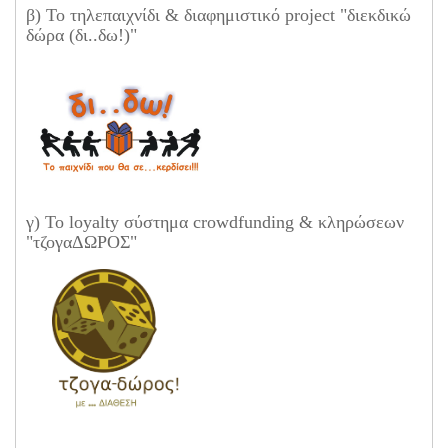
β) Το τηλεπαιχνίδι & διαφημιστικό project "διεκδικώ
δώρα (δι..δω!)"
γ) Το loyalty σύστημα crowdfunding & κληρώσεων
"τζογαΔΩΡΟΣ"