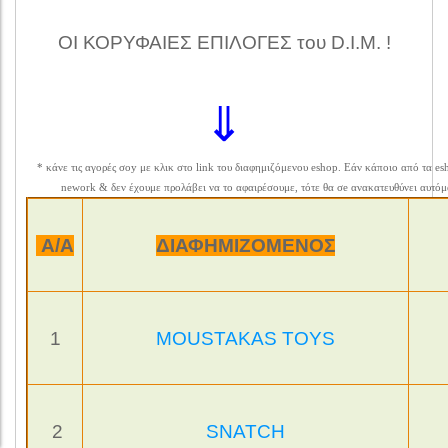
ΟΙ ΚΟΡΥΦΑΙΕΣ ΕΠΙΛΟΓΕΣ του D.I.M. !
⇓
* κάνε τις αγορές σoy με κλικ στο link του διαφημιζόμενου eshop. Εάν κάποιο από τα esho
nework & δεν έχουμε προλάβει να το αφαιρέσουμε, τότε θα σe ανακατευθύνει αυτό
Α/Α
ΔΙΑΦΗΜΙΖΟΜΕΝΟΣ
1
MOUSTAKAS TOYS
2
SNATCH