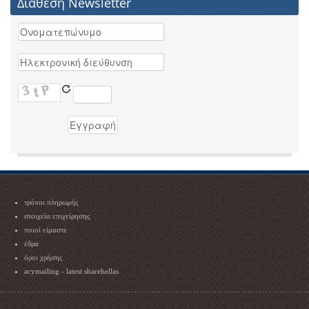
Διάθεση Newsletter
τρόποι πληρωμής
στοιχεία επιχείρησης
ποιοί είμαστε
έδρα
όροι χρήσης
acymailing - latest sharehellas