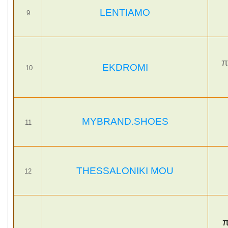
LENTIAMO
9
π
EKDROMI
10
MYBRAND.SHOES
11
THESSALONIKI MOU
12
π