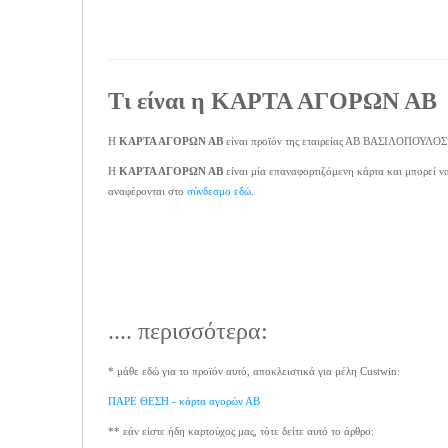
Τι είναι η
ΚΑΡΤΑ ΑΓΟΡΩΝ ΑΒ
Η
ΚΑΡΤΑ ΑΓΟΡΩΝ ΑΒ
είναι προϊόν της εταιρείας ΑΒ ΒΑΣΙΛΟΠΟΥΛΟΣ κα
Η
ΚΑΡΤΑ ΑΓΟΡΩΝ ΑΒ
είναι μία επαναφορτιζόμενη κάρτα και μπορεί
αναφέρονται στο
σύνδεσμο εδώ
.
.... περισσότερα:
* μάθε εδώ για το προϊόν αυτό, αποκλειστικά για μέλη Custwin:
ΠΑΡΕ ΘΕΣΗ - κάρτα αγορών ΑΒ
** εάν είστε ήδη καρτούχος μας, τότε δείτε αυτό το άρθρο: