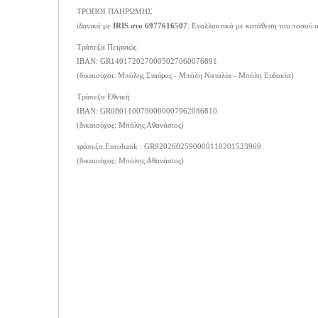
ΤΡΟΠΟΙ ΠΛΗΡΩΜΗΣ
ιδανικά με
IRIS στο 6977616507
. Εναλλακτικά με κατάθεση του ποσού σ
Τράπεζα Πειραιώς
ΙΒΑΝ: GR1401720270005027060076891
(δικαιούχοι: Μπόλης Σταύρος - Μπόλη Ναταλία - Μπόλη Ευδοκία)
Τράπεζα Εθνική
ΙΒΑΝ: GR0801100790000007962086810
(δικαιούχος: Μπόλης Αθανάσιος)
τράπεζα Eurobank : GR9202602590000110201523969
(δικαιούχος: Μπόλης Αθανάσιος)