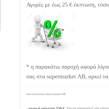
Αγορές με έως 25 € έκπτωση, τόσ
* η παρακάτω παροχή αφορά λίγου
σας στα supermarket ΑΒ, αρκεί να 
περί εκπτωτικής κάρτας αγορών ΑΒ
-
αρχική φόρτιση 550 €.
Για να αποσταλεί μία κάρτα