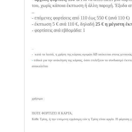
του, χωρίς κάποια έκπτωση ή άλλη παροχή. Έξοδα α
..
- επόμενες φορτίσεις από 110 έως 550 € (ανά 110 €)
- έκπτωση 5 € ανά 110 €, δηλαδή
25 € η μέγιστη έ
-
φορτίσεις ανά εβδομάδα: 1
..
- κατά τα λοιπά, η χρήση της κάρτας αγορών ΑΒ υπόκειται στους γενικούς
-
ειδικά για την ανάκληση της κάρτας, όσοι επιλέξουν το συνδυασμό έκπτ
ανακαλείται
χρήσιμα :
ΠΟΤΕ ΦΟΡΤΊΖΕΙ Η ΚΑΡΤΑ;
Κάθε Τρίτη, ή την επόμενη εργάσιμη εάν η Τρίτη είναι αργία. Η φόρτιση 