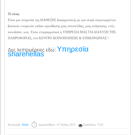
Τί είναι;
Είναι μια υπηρεσία της ΔΙΑΘΕΣΗΣ διαφημιστικής με μια σειρά συγκεκριμένων
βασικών ενεργειών online προώθησης μιας ιστοσελίδας, μιας ανάρτησης, ενός
newsletter, κοκ. Είναι επιγραμματικά η ΥΠΗΡΕΣΙΑ ΜΑΣ ΓΙΑ ΔΙΑΧΥΣΗ ΤΗΣ
ΠΛΗΡΟΦΟΡΙΑΣ, ένα ΚΕΝΤΡΟ ΚΟΙΝΟΠΟΙΗΣΗΣ & ΕΠΙΚΟΙΝΩΝΙΑΣ !
Υπηρεσία
Δες λεπτομέρειες εδώ:
sharehellas
Κατηγορία:
Slider
Δημοσιεύθηκε : 07 Ιούλιος 2023
Εμφανίσεις: 7342