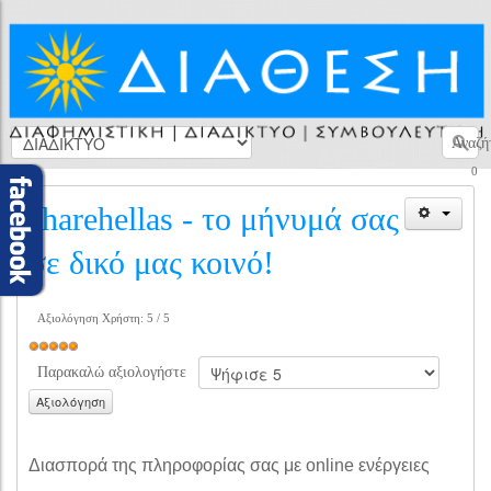
Αναζή
0
sharehellas - το μήνυμά σας
σε δικό μας κοινό!
Αξιολόγηση Χρήστη:
5
/
5
Παρακαλώ αξιολογήστε
Διασπο
ρά της πληροφορίας σας με online ενέργειες