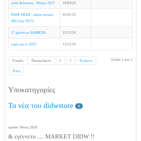
καλή Ανάσταση - Πάσχα 2025
18/04/25
ΠΑΡΕ ΘΕΣΗ - κάρτα αγορών
02/01/25
ΑΒ (έτος 2025)
17 χρόνια με ΔΙΑΘΕΣΗ
13/12/24
ευχές για το 2025
13/12/24
Σελίδα 1 από 2
Έναρξη
Προηγούμενο
1
2
Επόμενο
Τέλος
Υποκατηγορίες
Τα νέα του didwstore
6
update: Μάιος 2026
& εγέννετο .... MARKET DIDW !!