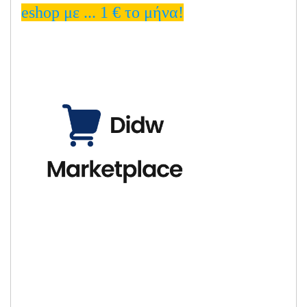
eshop με ... 1 € το μήνα!