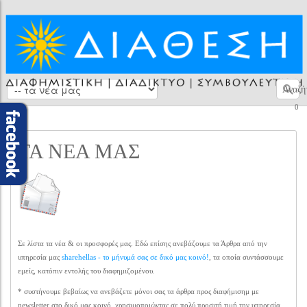
Αναζή
0
ΤΑ ΝΕΑ ΜΑΣ
Σε λίστα τα νέα & οι προσφορές μας. Εδώ επίσης ανεβάζουμε τα Άρθρα από την
υπηρεσία μας
sharehellas - το μήνυμά σας σε δικό μας κοινό!
, τα οποία συντάσσουμε
εμείς, κατόπιν εντολής του διαφημιζομένου.
* συστήνουμε βεβαίως να ανεβάζετε μόνοι σας τα άρθρα προς διαφήμισημ με
newsletter στο δικό μας κοινό, χρησιμοποιώντας σε πολύ προσιτή τιμή την υπηρεσία