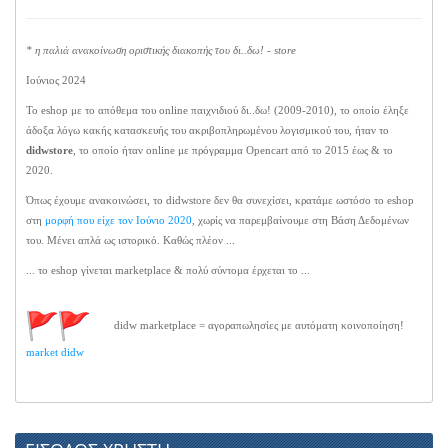
* η παλιά ανακοίνωση οριστικής διακοπής του δι..δω! - store
Ιούνιος 2024
Το eshop με το απόθεμα του online παιχνιδιού δι..δω! (2009-2010), το οποίο έληξε
άδοξα λόγω κακής κατασκευής του ακριβοπληρωμένου λογισμικού του, ήταν το
didwstore
, το οποίο ήταν online με πρόγραμμα Opencart από το 2015 έως & το
2020.
Όπως έχουμε ανακοινώσει, το didwstore δεν θα συνεχίσει, κρατάμε ωστόσο το eshop
στη
μορφή που είχε τον Ιούνιο 2020
, χωρίς να παρεμβαίνουμε στη Βάση Δεδομένων
του. Μένει απλά ως ιστορικό. Καθώς πλέον ...
... το eshop γίνεται marketplace & πολύ σύντομα έρχεται το ...
didw marketplace = αγοραπωλησίες με αυτόματη κοινοποίηση!
market didw