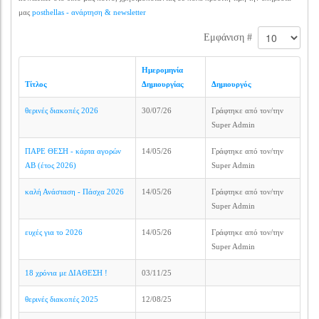
μας
posthellas - ανάρτηση & newsletter
Εμφάνιση #
Ημερομηνία
Τίτλος
Δημιουργίας
Δημιουργός
θερινές διακοπές 2026
30/07/26
Γράφτηκε από τον/την
Super Admin
ΠΑΡΕ ΘΕΣΗ - κάρτα αγορών
14/05/26
Γράφτηκε από τον/την
ΑΒ (έτος 2026)
Super Admin
καλή Ανάσταση - Πάσχα 2026
14/05/26
Γράφτηκε από τον/την
Super Admin
ευχές για το 2026
14/05/26
Γράφτηκε από τον/την
Super Admin
18 χρόνια με ΔΙΑΘΕΣΗ !
03/11/25
θερινές διακοπές 2025
12/08/25