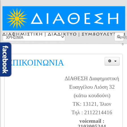
Αναζή
0
ΕΠΙΚΟΙΝΩΝΙΑ
ΔΙΑΘΕΣΗ Διαφημιστική
Ευαγγέλου Λιόση 32
(κάτω κουδούνι)
ΤΚ: 13121, Ίλιον
Τηλ : 2112214416
voicemail :
2103005244