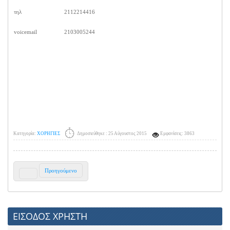
τηλ
2112214416
voicemail
2103005244
Κατηγορία:
ΧΟΡΗΓΙΕΣ
Δημοσιεύθηκε : 25 Αύγουστος 2015
Εμφανίσεις: 3863
Προηγούμενο
ΕΙΣΟΔΟΣ ΧΡΗΣΤΗ