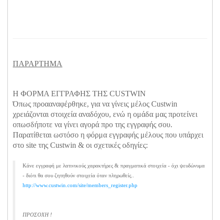
ΠΑΡΑΡΤΗΜΑ
Η ΦΟΡΜΑ ΕΓΓΡΑΦΗΣ ΤΗΣ CUSTWIN
Όπως προααναφέρθηκε, για να γίνεις μέλος Custwin
χρειάζονται στοιχεία αναδόχου, ενώ η ομάδα μας προτείνει
οπωσδήποτε να γίνει αγορά προ της εγγραφής σου.
Παρατίθεται ωστόσο η φόρμα εγγραφής μέλους που υπάρχει
στο site της Custwin & οι σχετικές οδηγίες:
Κάνε εγγραφή με λατινικούς χαρακτήρες & πραγματικά στοιχεία - όχι ψευδώνυμα
- διότι θα σου ζητηθούν στοιχεία όταν πληρωθείς..
http://www.custwin.com/site/
members_register.php
ΠΡΟΣΟΧΗ !