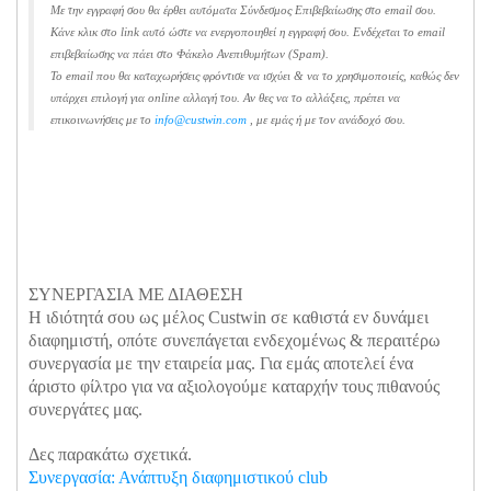
Με την εγγραφή σου θα έρθει αυτόματα Σύνδεσμος Επιβεβαίωσης στο email σου.
Κάνε κλικ στο link αυτό ώστε να ενεργοποιηθεί η εγγραφή σου.
Ενδέχεται το email
επιβεβαίωσης να πάει στο Φάκελο Ανεπιθυμήτων (Spam).
To email που θα καταχωρήσεις φρόντισε να ισχύει & να το χρησιμοποιείς, καθώς δεν
υπάρχει επιλογή για online αλλαγή του. Αν θες να το αλλάξεις, πρέπει να
επικοινωνήσεις με το
info@custwin.com
, με εμάς ή με τον ανάδοχό σου.
ΣΥΝΕΡΓΑΣΙΑ ΜΕ ΔΙΑΘΕΣΗ
Η ιδιότητά σου ως μέλος Custwin σε καθιστά εν δυνάμει
διαφημιστή, οπότε συνεπάγεται ενδεχομένως & περαιτέρω
συνεργασία με την εταιρεία μας. Για εμάς αποτελεί ένα
άριστο φίλτρο για να αξιολογούμε καταρχήν τους πιθανούς
συνεργάτες μας.
Δες παρακάτω σχετικά.
Συνεργασία: Ανάπτυξη διαφημιστικού club