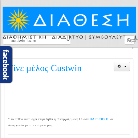
Αναζή
0
Γίνε μέλος Custwin
* το άρθρο αυτό έχει επιμεληθεί η συνεργαζόμενη Ομάδα
ΠΑΡΕ ΘΕΣΗ
σε
συνεργασία με την εταιρεία μας