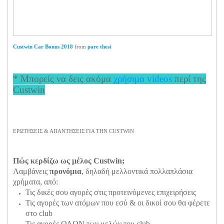
Custwin Car Bonus 2018
from
pare thesi
* Μπορείς να δεις ακόμα
χρήσιμα videos
περί της
Custwin
ΕΡΩΤΗΣΕΙΣ & ΑΠΑΝΤΗΣΕΙΣ ΓΙΑ ΤΗΝ CUSTWIN
Πώς κερδίζω ως μέλος Custwin;
Λαμβάνεις
προνόμια
, δηλαδή μελλοντικά πολλαπλάσια
χρήματα, από:
Τις δικές σου αγορές στις προτεινόμενες επιχειρήσεις
Τις αγορές των ατόμων που εσύ & οι δικοί σου θα φέρετε
στο club
Τις αγορές ΟΛΩΝ των μελών του club