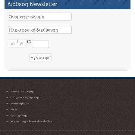
Διάθεση Newsletter
τρόποι πληρωμής
στοιχεία επιχείρησης
ποιοί είμαστε
έδρα
όροι χρήσης
acymailing - latest sharehellas