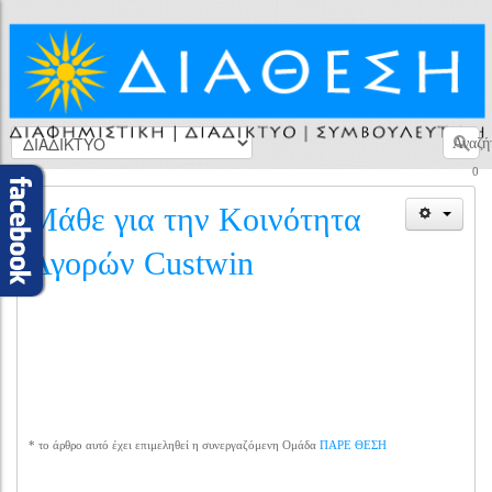
Αναζή
0
Μάθε για την Κοινότητα
Αγορών Custwin
* το άρθρο αυτό έχει επιμεληθεί η συνεργαζόμενη Ομάδα
ΠΑΡΕ ΘΕΣΗ