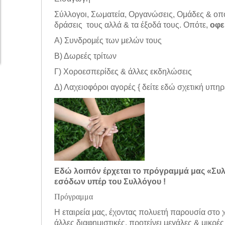
Σύλλογοι, Σωματεία, Οργανώσεις, Ομάδες & οποι
δράσεις τους αλλά & τα έξοδά τους. Οπότε,
οφε
Α) Συνδρομές των μελών τους
Β) Δωρεές τρίτων
Γ) Χοροεσπερίδες & άλλες εκδηλώσεις
Δ) Λαχειοφόροι αγορές { δείτε εδώ σχετική υπη
Εδώ λοιπόν έρχεται το πρόγραμμά μας «Συλ
εσόδων υπέρ του Συλλόγου !
Πρόγραμμα
Η εταιρεία μας, έχοντας πολυετή παρουσία στο 
άλλες διαφημιστικές, προτείνει μεγάλες & μικρ