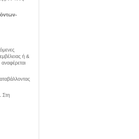
ϊόντων-
νόμενες
εμβέλειας ή &
ή αναφέρεται
αταβάλλοντας
. Στη