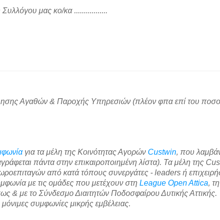
όγου μας κο/κα .................
λησης Αγαθών & Παροχής Υπηρεσιών (πλέον φπα επί του ποσο
υμφωνία
για τα μέλη της Κοινότητας Αγορών
Custwin
, που λαμβά
ράφεται πάντα στην επικαιροποιημένη λίστα). Τα μέλη της Cu
ροεπιταγών από κατά τόπους συνεργάτες - leaders ή επιχειρήσ
μφωνία με τις ομάδες που μετέχουν στη
League Open Attica
, τ
ς & με το Σύνδεσμο Διαιτητών Ποδοσφαίρου Δυτικής Αττικής.
η μόνιμες συμφωνίες μικρής εμβέλειας.