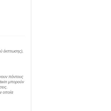
ύ έκπτωσης),
νουν πόντους
stwin μπορούν
εις.
ην οποία