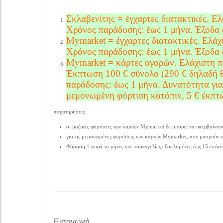
Σκλαβενίτης = έγχαρτες διατακτικές. Ε
Χρόνος παράδοσης: έως 1 μήνα. Έξοδα
Mymarket = έγχαρτες διατακτικές. Ελάχ
Χρόνος παράδοσης: έως 1 μήνα. Έξοδα
Mymarket = κάρτες αγορών. Ελάχιστη π
Έκπτωση 100 € σύνολο (290 € δηλαδή θ
παράδοσης: έως 1 μήνα. Δυνατότητα για
μεμονωμένη φόρτιση κατόπιν, 5 € έκπτ
παρατηρήσεις
οι μαζικές φορτίσεις των καρτών Mymarket δε μπορεί να υπερβαίνου
για τις μεμονωμένες φορτίσεις των καρτών Mymarket, που μπορούν 
Φόρτιση 1 φορά το μήνα, για παραγγελίες εξοφλημένες έως 15 εκάστ
Εισαγωγή