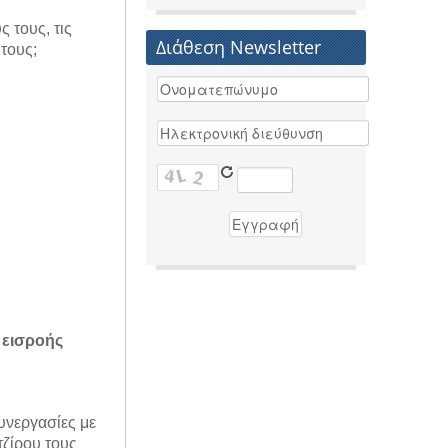
 τους, τις
Διάθεση Newsletter
 τους;
 εισροής
υνεργασίες με
τζίρου τους