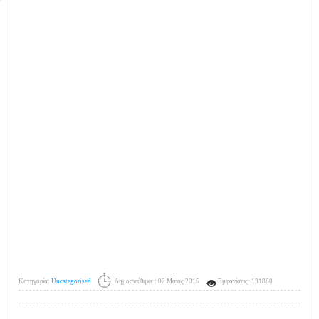
Κατηγορία:
Uncategorised
Δημοσιεύθηκε : 02 Μάιος 2015
Εμφανίσεις: 131860