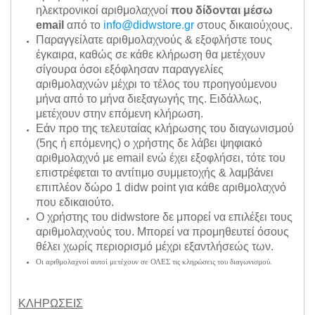
ηλεκτρονικοί αριθμολαχνοί
που δίδονται μέσω
email
από το
info@didwstore.gr
στους δικαιούχους.
Παραγγείλατε αριθμολαχνούς & εξοφλήστε τους
έγκαιρα, καθώς σε κάθε κλήρωση θα μετέχουν
σίγουρα όσοι εξόφλησαν παραγγελίες
αριθμολαχνών μέχρι το τέλος του προηγούμενου
μήνα από το μήνα διεξαγωγής της. Ειδάλλως,
μετέχουν στην επόμενη κλήρωση.
Εάν προ της τελευταίας κλήρωσης του διαγωνισμού
(5ης ή επόμενης) ο χρήστης δε λάβει ψηφιακό
αριθμολαχνό με email ενώ έχει εξοφλήσει, τότε του
επιστρέφεται το αντίτιμο συμμετοχής & λαμβάνει
επιπλέον δώρο 1 didw point για κάθε αριθμολαχνό
που εδικαιούτο.
Ο χρήστης του didwstore δε μπορεί να επιλέξει τους
αριθμολαχνούς του. Μπορεί να προμηθευτεί όσους
θέλει χωρίς περιορισμό μέχρι εξαντλήσεώς των.
Οι αριθμολαχνοί αυτοί μετέχουν σε ΟΛΕΣ τις κληρώσεις του διαγωνισμού.
ΚΛΗΡΩΣΕΙΣ