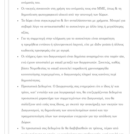
ονόματός του.
Οι νικητές συναινούν στη χρήση του ονόματός τους στα ΜΜΕ, όπως & τη
δημοσίευση φωτογραφικού υλικού από την απονομή των δώρων.
Τα δώρα είναι συγκεκριμένα & δεν ανταλλάσσονται με χρήματα. Μπορεί για
σοβαρό λόγο να αντικατασταθεί το αυτοκίνητο με άλλο ίσης ή μεγαλύτερης
αξίας.
Για τη συμμετοχή στην κλήρωση για το αυτοκίνητο είναι απαραίτητη
η προμήθεια εντύπου ή ηλεκτρονικού λαχνού, είτε με didw points ή άλλους
κωδικούς προσφοράς είτε με αγορά.
Οι πλήρεις όροι του διαγωνισμού είναι δημόσια αναρτημένοι στο παρόν site,
ενώ έχουν αποσταλεί με email μεταξύ των διοργανωτών. Συνεπώς, καθώς
βάσει Νομοθεσίας το email αποτελεί παραδεκτή χρονοσφραγίδα
κοινοποίησης περιεχομένου, ο διαγωνισμός πληροί τους κανόνες περί
δημοσιότητας.
Προσωπικά Δεδομένα. Ο Διοργανωτής σας ενημερώνει ότι ο ίδιος ή/ και
τρίτοι, κατ’ εντολήν και για λογαριασμό του, θα επεξεργάζονται δεδομένα
προσωπικού χαρακτήρα των συμμετεχόντων στο Διαγωνισμό, που θα
συλλέξουν από εσάς τους ίδιους, με σκοπό την ανακήρυξη των νικητών του
Διαγωνισμού, τη δημοσίευση των αποτελεσμάτων αυτού και την
πραγματοποίηση όλων των αναγκαίων ενεργειών για την απόδοση των
Δώρων.
Τα προσωπικά σας δεδομένα δε θα διαβιβασθούν σε τρίτους, πέραν από