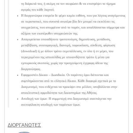
τη διάρκειά του, ή ακόμη να τον ακυρώσει & να επιστρέψει το τίμημα
αγοράς του κάθε λαχνού.
Η διοργανώτρια εταιρεία δε φέρει καμία ευθύνη, που για λόγους αναγόμενους
σε περιστατικό, που συνιστά ανωτέρα βία δεν μπορεί να εκτελέσει τις
υποχρεώσεις, που απορρέουν από το παρόν, και απαλλάσσεται σύμμετρα και
αζήμια των εκατέρωθεν υποχρεώσεών της.
Απαγορεύεται οποιαδήποτε τροποποίηση, δημοσίευση, μετάδοση,
μεταβίβαση, αναπαραγωγή, διανομή, παρουσίαση, σύνδεση, φόρτωση
(download) ή με άλλον τρόπο εκμετάλλευση, εν όλο ή εν μέρει, του
περιεχομένου της ιστοσελίδας με οποιονδήποτε τρόπο ή μέσο για
εμπορικούς σκοπούς, χωρίς την προηγούμενη έγγραφη άδεια της
διοργανώτριας.
Εφαρμοστέο Δίκαιο – Δωσιδικία. Οι παρόντες όροι διέπονται και
συμπληρώνονται από το ελληνικό δίκαιο. Κάθε διαφορά σχετικά με το
Διαγωνισμό, που ενδέχεται να προκύψει στο μέλλον, υποβάλλεται στην
αποκλειστική αρμοδιότητα των Δικαστηρίων της Αθήνας.
Αποδοχή των όρων. Η συμμετοχή στο Διαγωνισμό συνεπάγεται την
ανεπιφύλακτη αποδοχή των παρόντων όρων.
ΔΙΟΡΓΑΝΩΤΕΣ