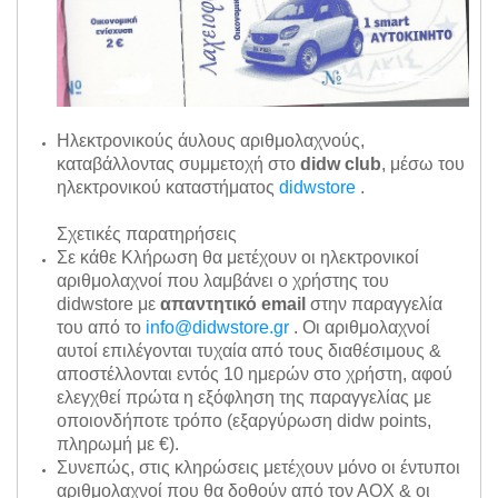
Ηλεκτρονικούς άυλους αριθμολαχνούς,
καταβάλλοντας συμμετοχή στο
didw club
, μέσω του
ηλεκτρονικού καταστήματος
didwstore
.
Σχετικές παρατηρήσεις
Σε κάθε Κλήρωση θα μετέχουν οι ηλεκτρονικοί
αριθμολαχνοί που λαμβάνει ο χρήστης του
didwstore με
απαντητικό email
στην παραγγελία
του από το
info@didwstore.gr
. Οι αριθμολαχνοί
αυτοί επιλέγονται τυχαία από τους διαθέσιμους &
αποστέλλονται εντός 10 ημερών στο χρήστη, αφού
ελεγχθεί πρώτα η εξόφληση της παραγγελίας με
οποιονδήποτε τρόπο (εξαργύρωση didw points,
πληρωμή με €).
Συνεπώς, στις κληρώσεις μετέχουν μόνο οι έντυποι
αριθμολαχνοί που θα δοθούν από τον ΑΟΧ & οι