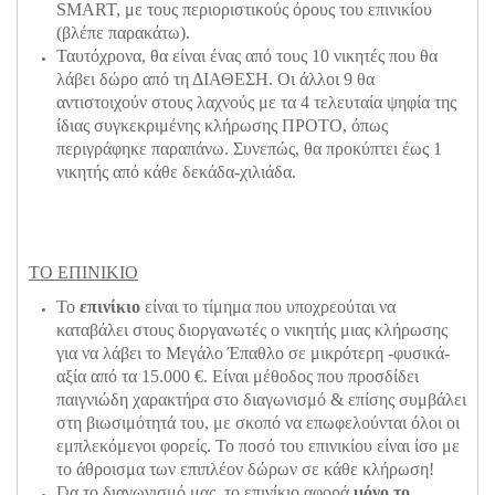
SMART, με τους περιοριστικούς όρους του επινικίου
(βλέπε παρακάτω).
Ταυτόχρονα, θα είναι ένας από τους 10 νικητές που θα
λάβει δώρο από τη ΔΙΑΘΕΣΗ. Οι άλλοι 9 θα
αντιστοιχούν στους λαχνούς με τα 4 τελευταία ψηφία της
ίδιας συγκεκριμένης κλήρωσης ΠΡΟΤΟ, όπως
περιγράφηκε παραπάνω. Συνεπώς, θα προκύπτει έως 1
νικητής από κάθε δεκάδα-χιλιάδα.
ΤΟ ΕΠΙΝΙΚΙΟ
Το
επινίκιο
είναι το τίμημα που υποχρεούται να
καταβάλει στους διοργανωτές ο νικητής μιας κλήρωσης
για να λάβει το Μεγάλο Έπαθλο σε μικρότερη -φυσικά-
αξία από τα 15.000 €. Είναι μέθοδος που προσδίδει
παιγνιώδη χαρακτήρα στο διαγωνισμό & επίσης συμβάλει
στη βιωσιμότητά του, με σκοπό να επωφελούνται όλοι οι
εμπλεκόμενοι φορείς. Το ποσό του επινικίου είναι ίσο με
το άθροισμα των επιπλέον δώρων σε κάθε κλήρωση!
Για το διαγωνισμό μας, το επινίκιο αφορά
μόνο το