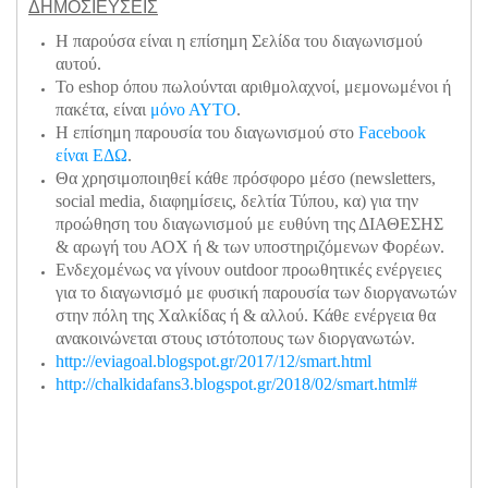
ΔΗΜΟΣΙΕΥΣΕΙΣ
Η παρούσα είναι η επίσημη Σελίδα του διαγωνισμού
αυτού.
Το eshop όπου πωλούνται αριθμολαχνοί, μεμονωμένοι ή
πακέτα, είναι
μόνο ΑΥΤΟ
.
Η επίσημη παρουσία του διαγωνισμού στο
Facebook
είναι ΕΔΩ
.
Θα χρησιμοποιηθεί κάθε πρόσφορο μέσο (newsletters,
social media, διαφημίσεις, δελτία Τύπου, κα) για την
προώθηση του διαγωνισμού με ευθύνη της ΔΙΑΘΕΣΗΣ
& αρωγή του ΑΟΧ ή & των υποστηριζόμενων Φορέων.
Ενδεχομένως να γίνουν outdoor προωθητικές ενέργειες
για το διαγωνισμό με φυσική παρουσία των διοργανωτών
στην πόλη της Χαλκίδας ή & αλλού. Κάθε ενέργεια θα
ανακοινώνεται στους ιστότοπους των διοργανωτών.
http://eviagoal.blogspot.gr/2017/12/smart.html
http://chalkidafans3.blogspot.gr/2018/02/smart.html#