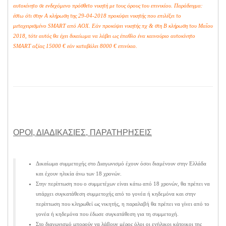
αυτοκίνητο σε ενδεχόμενο πρόσθετο νικητή με τους όρους του επινικίου. Παράδειγμα:
έστω ότι στην Α κλήρωση της 29-04-2018 προκύψει νικητής που επιλέξει το
μεταχειρισμένο SMART από ΑΟΧ. Εάν προκύψει νικητής πχ & στη Β κλήρωση του Μαΐου
2018, τότε αυτός θα έχει δικαίωμα να λάβει ως έπαθλο ένα καινούριο αυτοκίνητο
SMART αξίας 15000 € εάν καταβάλει 8000 € επινίκιο.
ΟΡΟΙ, ΔΙΑΔΙΚΑΣΙΕΣ, ΠΑΡΑΤΗΡΗΣΕΙΣ
Δικαίωμα συμμετοχής στο Διαγωνισμό έχουν όσοι διαμένουν στην Ελλάδα
και έχουν ηλικία άνω των 18 χρονών.
Στην περίπτωση που ο συμμετέχων είναι κάτω από 18 χρονών, θα πρέπει να
υπάρχει συγκατάθεση συμμετοχής από το γονέα ή κηδεμόνα και στην
περίπτωση που κληρωθεί ως νικητής, η παραλαβή θα πρέπει να γίνει από το
γονέα ή κηδεμόνα που έδωσε συγκατάθεση για τη συμμετοχή.
Στο διαγωνισμό μπορούν να λάβουν μέρος όλοι οι ενήλικοι κάτοικοι της