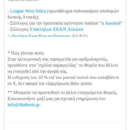
-
League West Attica
(πρωτάθλημα ποδοσφαίρου υποδομών
δυτικής Αττικής)
- Σύλλογος για την προστασία αγέννητου παιδιού
"η Αγκαλιά"
- Σύλλογος
Υπαλλήλων ΕΚΚΝ Αυλώνα
-
«
Πανελλήνια Ένωση Φίλων των Πολυτέκνων
» (Π.Ε.ΦΙ.Π.)
* Πώς γίνεται αυτό;
Στην ηλεκτρονική σας παραγγελία για αριθμολαχνούς,
προσθέστε στα "σχόλια παραγγελίας" το Φορέα που θέλετε
να ενισχυθεί από την αγορά σας.
Η ενίσχυση του 10 % επί του μικτού ποσού που καταβάλετε
σε €, δεν αφορά την εξαργύρωση didw points.
** Μπορούν να προστεθούν κι άλλοι ενισχυόμενοι Φορείς.
Επικοινωνήστε μαζί μας για σχετική ενημέρωση στο
info@diathesis.gr
.