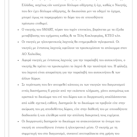
Ελλάδας, ασχέτως εάν κατέχουν δίπλωμα οδήγησης ή όχι, καθώς ο Νικητής,
που δεν έχει δίπλωμα οδήγησης, δε δικαιούται μεν να οδηγεί το όχημα,
μπορεί όμως να παραχωρήσει το δώρο του σε οποιοδήποτε
πρόσωπο επιθυμεί.
Ο νικητής του SMART, πέραν του τυχόν επινικίου, βαρύνεται με τα έξοδα
μεταβίβασης του οχήματος καθώς & τα Τέλη Κυκλοφορίας, ΚΤΕΟ κλπ.
Οι νικητές με ηλεκτρονικούς λαχνούς θα ενημερωθούν τηλεφωνικά. Οι
νικητές με έντυπους λαχνούς οφείλουν να προσκομίσουν το απόκομμα στον
ΑΟ Χαλκίδας.
Αφορά νικητές με έντυπους λαχνούς: για την παραλαβή του αυτοκινήτου, ο
νικητής θα πρέπει να προσκομίσει το λαχνό & την ταυτότητά του. Η φύλαξη
του λαχνού είναι απαραίτητη για την παραλαβή του αυτοκινήτου & των
άλλων δώρων.
Σε περίπτωση που δεν ανευρεθεί κάποιος εκ των νικητών του διαγωνισμού
εντός διαστήματος 6 μηνών από την εκάστοτε κλήρωση, χάνει αυτομάτως και
οριστικά το δικαίωμα του επί του δώρου και οι διοργανωτές απαλλάσσονται
από κάθε σχετική ευθύνη. Διατηρούν δε το δικαίωμα να προβούν είτε στην
ακύρωση του μη αποδοθέντος δώρου, είτε στην διάθεσή του με οποιαδήποτε
διαδικασία ή και ελεύθερα κατά την απόλυτη διακριτική τους ευχέρεια.
Οι διοργανωτές διατηρούν το δικαίωμα να ανακοινώσουν το όνομα του
νικητή σε οποιοδήποτε έντυπο ή ηλεκτρονικό μέσο. Ο νικητής με τη
συμμετοχή του στο διαγωνισμό, συναινεί ανεπιφύλακτα στη χρήση του