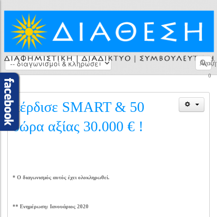
Αναζή
0
κέρδισε SMART & 50
δώρα αξίας 30.000 € !
* Ο διαγωνισμός αυτός έχει ολοκληρωθεί.
** Ενημέρωση: Ιανουάριος 2020