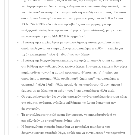
τυχόν πρόσωπα τα οποία, ως εκτελούντες την επεξεργασία, κατ’ εντολή και
για λογαριασμό του Διοργανωτή, ενδέχεται να εμπλακούν στην ανάδειξη των
νικητών του Διαγωνισμού και στην απόδοση των Δώρων σε αυτούς. Για τυχόν
άσκηση των δικαιωμάτων σας που απορρέουν κυρίως από τα άρθρα 12 και
13 Ν. 2472/1997 (δικαιώματα πρόσβασης και αντίρρησης για την
επεξεργασία δεδομένων προσωπικού χαρακτήρα αντίστοιχα), μπορείτε να
επικοινωνήσετε με τη ΔΙΑΘΕΣΗ διαφημιστική.
Η ευθύνη της εταιρίας λήγει με την ολοκλήρωση του διαγωνισμού με τον
οποίο επιλέγονται οι νικητές. Δεν φέρει οποιαδήποτε ευθύνη η εταιρία για
τυχόν ελαττώματα ή έλλειψη ιδιοτήτων των δώρων.
Η ευθύνη της διοργανώτριας εταιρείας περιορίζεται αποκλειστικά και μόνο
στη διάθεση των καθορισμένων ως άνω δώρων. Η ανωτέρω εταιρεία δεν φέρει
καμία ευθύνη ποινική ή αστική προς οποιονδήποτε νικητή ή τρίτο, για
οποιοδήποτε ατύχημα ήθελε συμβεί και/ή ζημία και/ή για οποιαδήποτε
σωματική ή άλλη βλάβη ήθελε προκληθεί σε αυτούς σχετιζόμενη άμεσα ή
έμμεσα με τα δώρα και τη χρήση τους ή για οποιαδήποτε άλλη αιτία.
Οι συμμετέχοντες δεν έχουν ούτε αποκτούν κανένα απολύτως δικαίωμα πάνω
στα σήματα, ονόματα, ενδείξεις εμβλήματα και λοιπά διακριτικά των
διοργανωτών.
Τα αποτελέσματα της κλήρωσης δεν μπορούν να αμφισβητηθούν ή να
προσβληθούν με οποιοδήποτε ένδικο μέσο.
Η διοργανώτρια εταιρεία δικαιούται να μεταβάλει τους όρους του
διαγωνισμού για σπουδαίο λόγο, καθώς και να συντομεύσει ή να παρατείνει